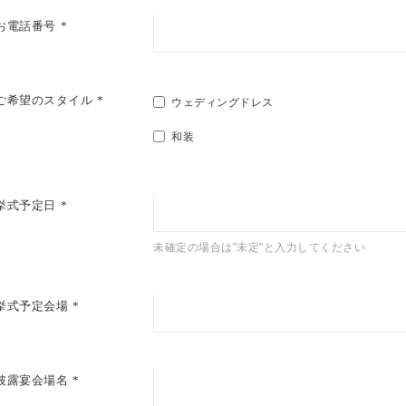
お電話番号
ご希望のスタイル
ウェディングドレス
和装
挙式予定日
未確定の場合は"未定"と入力してください
挙式予定会場
披露宴会場名