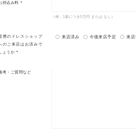
お持込み料
（例：1着につき5万円 または なし）
提携のドレスショップ
来店済み
今後来店予定
来店
へのご来店はお済みで
しょうか
備考・ご質問など