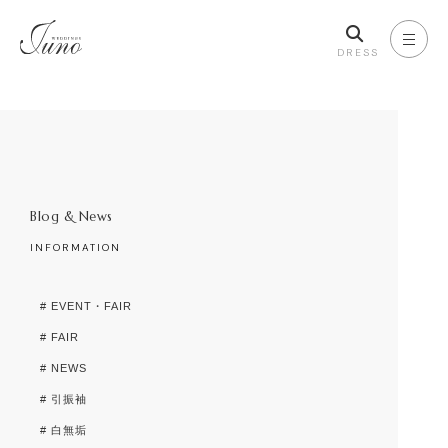
DRESS
Blog & News
INFORMATION
# EVENT・FAIR
# FAIR
# NEWS
# 引振袖
# 白無垢