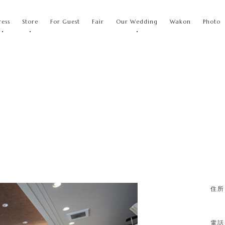
ress
Store
For Guest
Fair
Our Wedding
Wakon
Photo
住所
電話