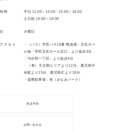
時間
平日 11:00～14:00 - 15:00～18:00
土日祝 10:00～18:00
日
火曜日
アクセス
・（バス）市営バス16番 鴨池港・文化ホー
ル線「市民文化ホール北口」より徒歩3分、
「与次郎一丁目」より徒歩4分
・（車）天文館エリアより12分、鹿児島中
央駅より15分、鹿児島ICより18分
・提携駐車場：有（みなみパーク）
来店予約
お問い合わせ