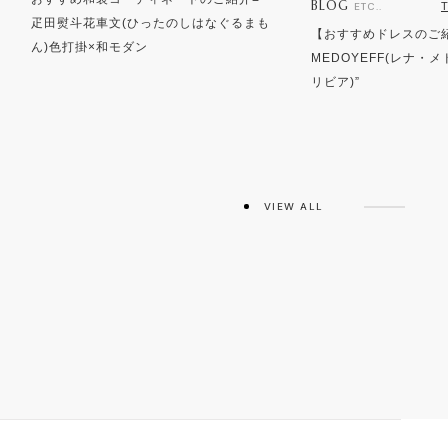
BLOG
ETC..
疋田熨斗花車文(ひったのしはなぐるまも
【おすすめドレスのご紹
ん)色打掛×和モダン
MEDOYEFF(レナ・メドエ
リビア)”
VIEW ALL