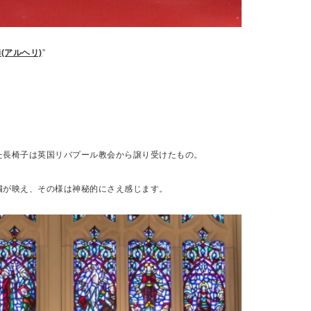
li(アルヘリ)
”
た長椅子は英国リバプール教会から譲り受けたもの。
繍が映え、その様は神秘的にさえ感じます。