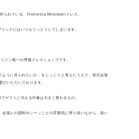
ている、Francesca Mirandaのドレス。
ブリックにはいつもうっとりしてしまいます。
マリゾン唯一の専属ドレスショップです。
のように見られたいか」をじっくりと考えたうえで、挙式会場
お選びいただいております。
第でゲストに与える印象は大きく変わるもの。
、会場との調和やシーンごとの雰囲気に寄り添いながら、装い