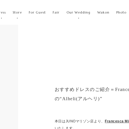
ress
Store
For Guest
Fair
Our Wedding
Wakon
Photo
おすすめドレスのご紹介＝Frances
の“Alheli(アルヘリ)”
）
本日はJUNOマリゾン店より、
Francesca
いたします。