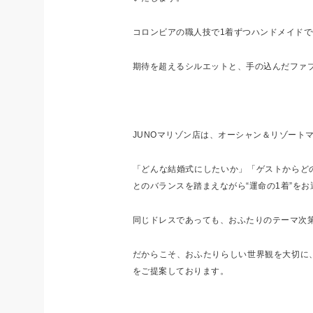
コロンビアの職人技で1着ずつハンドメイドで作られ
期待を超えるシルエットと、手の込んだファ
JUNOマリゾン店は、オーシャン＆リゾート
「どんな結婚式にしたいか」「ゲストからど
とのバランスを踏まえながら“運命の1着”を
同じドレスであっても、おふたりのテーマ次
だからこそ、おふたりらしい世界観を大切に
をご提案しております。