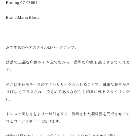
Earring:07-08867
Brand:Maria Elena
おすすめのヘアスタイルはハーフアップ。
清楚で上品な印象を引き立てながら、柔和な印象も感じさせてくれま
す。
そこに小花モチーフのアクセサリーを合わせることで、繊細な輝きがさ
りげなくプラスされ、控えめでありながらも印象に残るスタイリング
に。
ドレスの美しさをより一層引き立て、洗練された花嫁姿を完成させてく
れるコーディネートになります。
特別な1日だからこそ、自分らしく、そして心からときめく1着を。