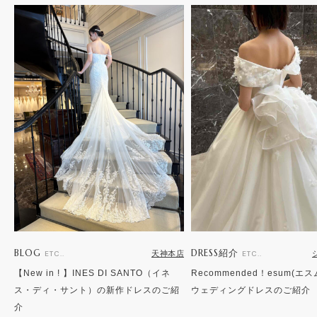
BLOG
DRESS紹介
天神本店
ETC..
ETC..
【New in ! 】INES DI SANTO（イネ
Recommended！esum(エ
ス・ディ・サント）の新作ドレスのご紹
ウェディングドレスのご紹介
介