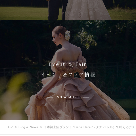
Event & Fair
イベント＆フェア情報
VIEW MORE
TOP
Blog & News
日本初上陸ブランド “Dana Harel”（ダナ ハレル）で叶える