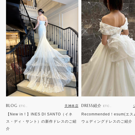
BLOG
DRESS紹介
天神本店
ETC..
ETC..
【New in ! 】INES DI SANTO（イネ
Recommended！esum(エ
ス・ディ・サント）の新作ドレスのご紹
ウェディングドレスのご紹介
介