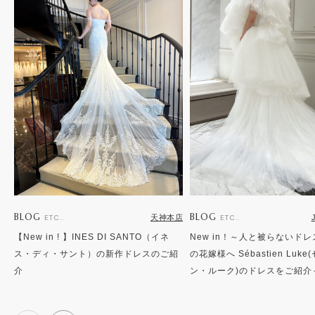
BLOG
BLOG
天神本店
ETC..
ETC..
【New in ! 】INES DI SANTO（イネ
New in！～人と被らないド
ス・ディ・サント）の新作ドレスのご紹
の花嫁様へ Sébastien Luk
介
ン・ルーク)のドレスをご紹介