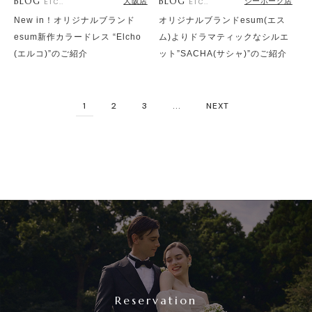
BLOG
BLOG
大阪店
シーホーク店
ETC..
ETC..
New in！オリジナルブランド
オリジナルブランドesum(エス
esum新作カラードレス “Elcho
ム)よりドラマティックなシルエ
(エルコ)”のご紹介
ット”SACHA(サシャ)”のご紹介
1
2
3
...
NEXT
Reservation