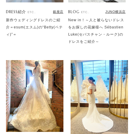
DRESS紹介
BLOG
銀座店
JUNO横浜店
ETC..
ETC..
新作ウェディングドレスのご紹
New in！～人と被らないドレス
介＝esum(エスム)の“Betty(ベテ
をお探しの花嫁様へ Sébastien
ィ)”＝
Luke(セバスチャン・ルーク)の
ドレスをご紹介～