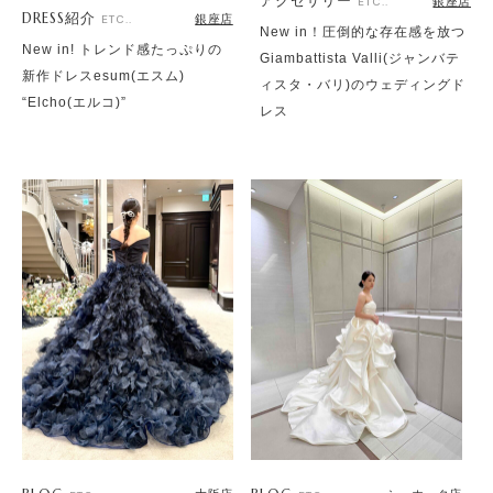
アクセサリー
銀座店
ETC..
DRESS紹介
銀座店
ETC..
New in！圧倒的な存在感を放つ
New in! トレンド感たっぷりの
Giambattista Valli(ジャンバテ
新作ドレスesum(エスム)
ィスタ・バリ)のウェディングド
“Elcho(エルコ)”
レス