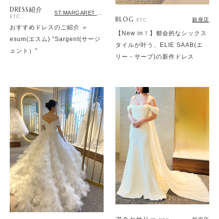
DRESS紹介
ST.MARGARET dress salon by JUNO
ETC..
BLOG
銀座店
ETC..
おすすめドレスのご紹介 ＝
【New in！】都会的なシックス
esum(エスム) ”Sargent(サージ
タイルが叶う、ELIE SAAB(エ
ェント）”
リー・サーブ)の新作ドレス