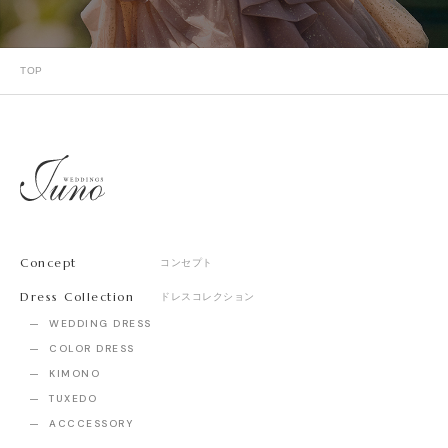
TOP
Concept
コンセプト
Dress Collection
ドレスコレクション
WEDDING DRESS
COLOR DRESS
KIMONO
TUXEDO
ACCCESSORY