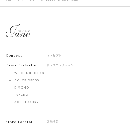
Concept
コンセプト
Dress Collection
ドレスコレクション
WEDDING DRESS
COLOR DRESS
KIMONO
TUXEDO
ACCCESSORY
Store Locator
店舗情報