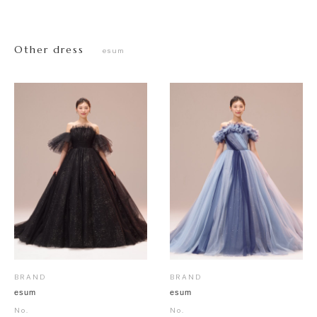
Other dress
esum
BRAND
BRAND
esum
esum
No.
No.