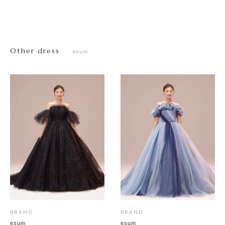
Other dress
esum
BRAND
BRAND
esum
esum