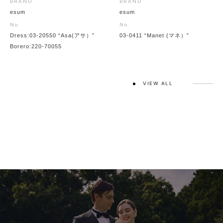
BRAND
BRAND
esum
esum
No.
No.
Dress:03-20550 “Asa(アサ）”
03-0411 “Manet (マネ）”
Borero:220-70055
VIEW ALL