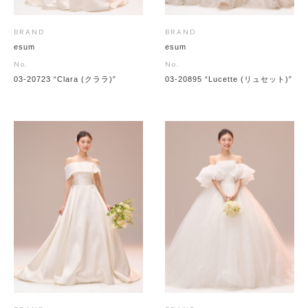
BRAND
BRAND
esum
esum
No.
No.
03-20723 “Clara (クララ)”
03-20895 “Lucette (リュセット)”