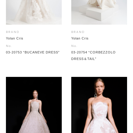
BRAND
BRAND
Yolan Cris
Yolan Cris
No.
No.
03-20753 “BUCANEVE DRESS”
03-20754 “CORBEZZOLO
DRESS＆TAIL”