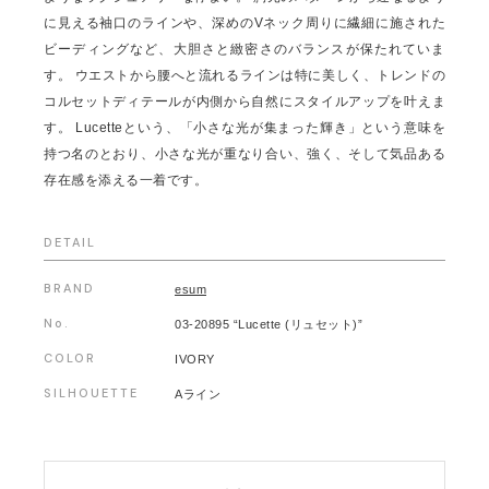
に見える袖口のラインや、深めのVネック周りに繊細に施された
ビーディングなど、大胆さと緻密さのバランスが保たれていま
す。 ウエストから腰へと流れるラインは特に美しく、トレンドの
コルセットディテールが内側から自然にスタイルアップを叶えま
す。 Lucetteという、「小さな光が集まった輝き」という意味を
持つ名のとおり、小さな光が重なり合い、強く、そして気品ある
存在感を添える一着です。
DETAIL
BRAND
esum
No.
03-20895 “Lucette (リュセット)”
COLOR
IVORY
SILHOUETTE
Aライン