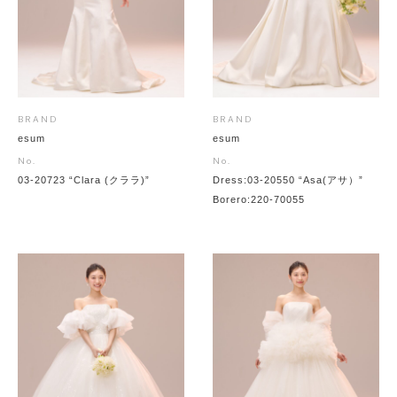
BRAND
BRAND
esum
esum
No.
No.
03-20723 “Clara (クララ)”
Dress:03-20550 “Asa(アサ）”
Borero:220-70055