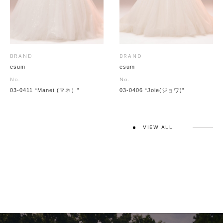
BRAND
BRAND
esum
esum
No.
No.
03-0411 “Manet (マネ）”
03-0406 “Joie(ジョワ)”
VIEW ALL