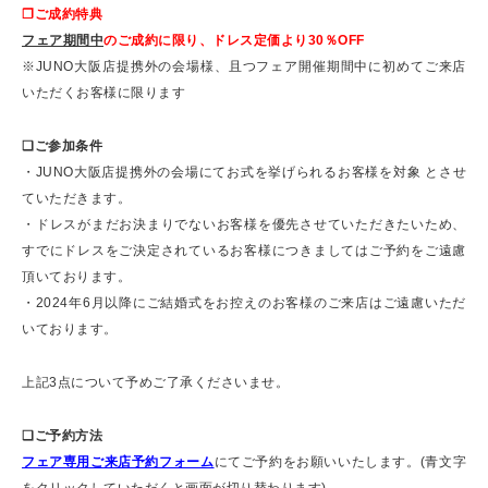
❐ご成約特典
フェア期間中
のご成約に限り、ドレス定価より30％OFF
※JUNO大阪店提携外の会場様、且つフェア開催期間中に初めてご来店
いただくお客様に限ります
❏ご参加条件
・JUNO大阪店提携外の会場にてお式を挙げられるお客様を対象 とさせ
ていただきます。
・ドレスがまだお決まりでないお客様を優先させていただきたいため、
すでにドレスをご決定されているお客様につきましてはご予約をご遠慮
頂いております。
・2024年6月以降にご結婚式をお控えのお客様のご来店はご遠慮いただ
いております。
上記3点について予めご了承くださいませ。
❏ご予約方法
フェア専用ご来店予約フォーム
にてご予約をお願いいたします。(青文字
をクリックしていただくと画面が切り替わります)