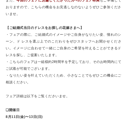
また、
今回のフェアにお越しくださった方へのフェア特典
もご準備して
おりますので、こちらの機会をお見逃しなのないようぜひご参加くださ
いませ。
【ご結婚式当日のドレスをお探しの花嫁さまへ】
・フェアの際に、ご結婚式のイメージやご自身がなりたい姿、憧れのシ
ーン、ド レスを選ぶ上でのこだわりをぜひスタッフへお聞かせくださ
い。イメージに合わせて一緒にご自身のご希望を叶えることができるド
レスを探し、ご提案いたします。
・こちらのフェアは一組様約2時間半を予定しており、そのお時間内にて
ご試着が可能でございます。
・なりたい姿を叶えていただくため、小さなことでもぜひこの機会にご
相談ください。
フェア詳細は以下をご覧くださいませ。
❏開催日
8月11日(金)〜13日(日)