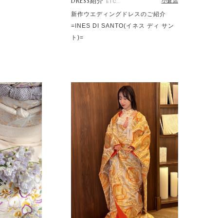
DRESS紹介
小倉店
ETC..
新作ウエディングドレスのご紹介
=INES DI SANTO(イネス ディ サン
ト)=