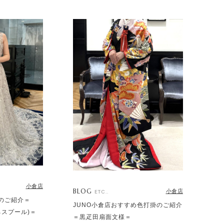
小倉店
BLOG
小倉店
ETC..
のご紹介＝
JUNO小倉店おすすめ色打掛のご紹介
ケネスプール)＝
＝黒疋田扇面文様＝