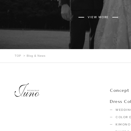
VIEW MORE
TOP
Blog & News
Concept
Dress Co
WEDDIN
COLOR 
KIMONO