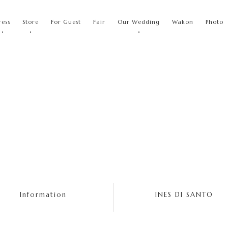
ress
Store
For Guest
Fair
Our Wedding
Wakon
Photo
Information
INES DI SANTO