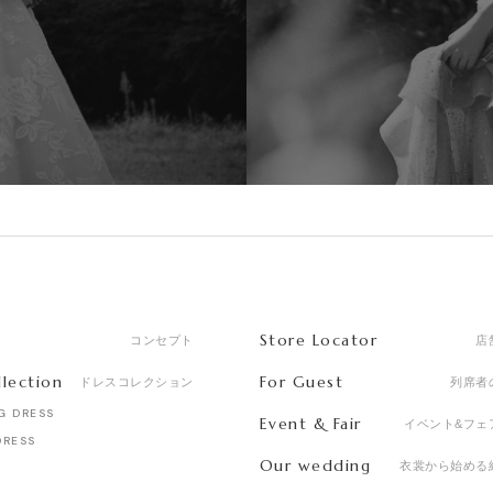
Store Locator
コンセプト
店
llection
For Guest
ドレスコレクション
列席者
G DRESS
Event & Fair
イベント&フェ
DRESS
Our wedding
衣裳から始める