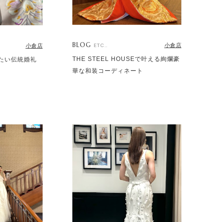
BLOG
小倉店
ETC..
小倉店
THE STEEL HOUSEで叶える絢爛豪
たい伝統婚礼
華な和装コーディネート