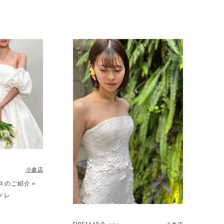
小倉店
スのご紹介＝
yドレ