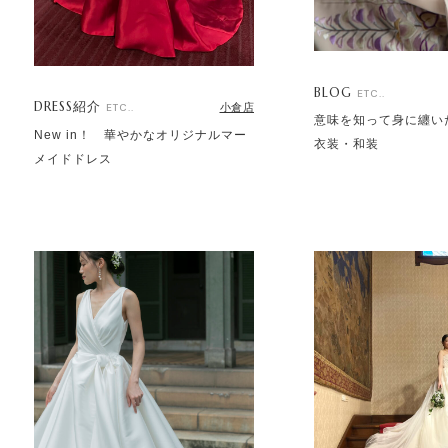
BLOG
ETC..
DRESS紹介
小倉店
ETC..
意味を知って身に纏い
New in！ 華やかなオリジナルマー
衣装・和装
メイドドレス