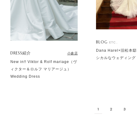
BLOG
ETC..
Dana Harel×旧松
DRESS紹介
小倉店
シカルなウェディング
New in!! Viktor & Rolf mariage（ヴ
ィクター＆ロルフ マリアージュ）
Wedding Dress
1
2
3