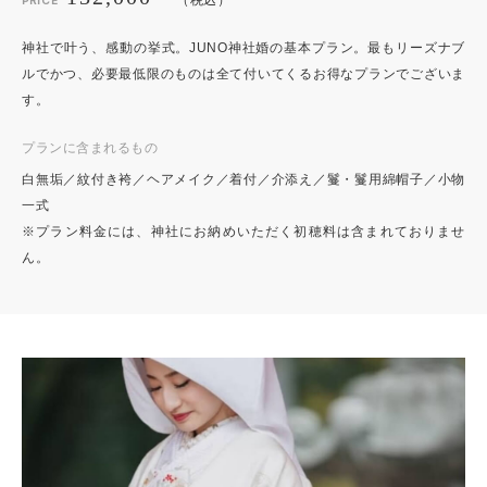
（税込）
PRICE
神社で叶う、感動の挙式。JUNO神社婚の基本プラン。最もリーズナブ
ルでかつ、必要最低限のものは全て付いてくるお得なプランでございま
す。
プランに含まれるもの
白無垢／紋付き袴／ヘアメイク／着付／介添え／鬘・鬘用綿帽子／小物
一式
※プラン料金には、神社にお納めいただく初穂料は含まれておりませ
ん。