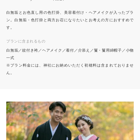
白無垢とお色直し用の色打掛、美容着付け・ヘアメイクが入ったプラ
ン。白無垢・色打掛と両方お召になりたいとお考えの方におすすめで
す。
プランに含まれるもの
白無垢／紋付き袴／ヘアメイク／着付／介添え／鬘・鬘用綿帽子／小物
一式
※プラン料金には、神社にお納めいただく初穂料は含まれておりませ
ん。