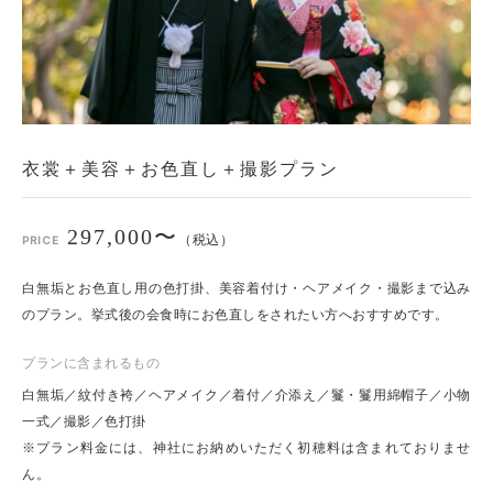
衣裳＋美容＋お色直し＋撮影プラン
297,000〜
（税込）
PRICE
白無垢とお色直し用の色打掛、美容着付け・ヘアメイク・撮影まで込み
のプラン。挙式後の会食時にお色直しをされたい方へおすすめです。
プランに含まれるもの
白無垢／紋付き袴／ヘアメイク／着付／介添え／鬘・鬘用綿帽子／小物
一式／撮影／色打掛
※プラン料金には、神社にお納めいただく初穂料は含まれておりませ
ん。