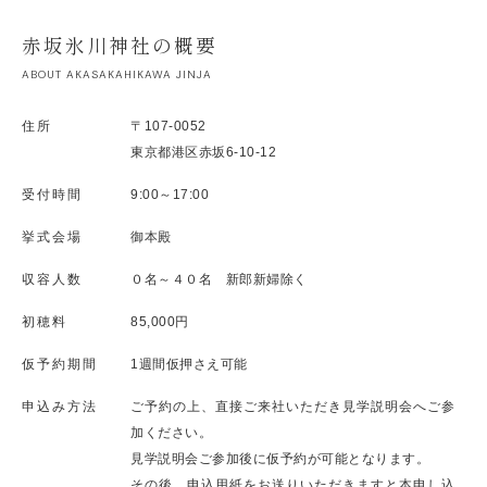
赤坂氷川神社の概要
ABOUT AKASAKAHIKAWA JINJA
住所
〒107-0052
東京都港区赤坂6-10-12
受付時間
9:00～17:00
挙式会場
御本殿
収容人数
０名～４０名 新郎新婦除く
初穂料
85,000円
仮予約期間
1週間仮押さえ可能
申込み方法
ご予約の上、直接ご来社いただき見学説明会へご参
加ください。
見学説明会ご参加後に仮予約が可能となります。
その後、申込用紙をお送りいただきますと本申し込