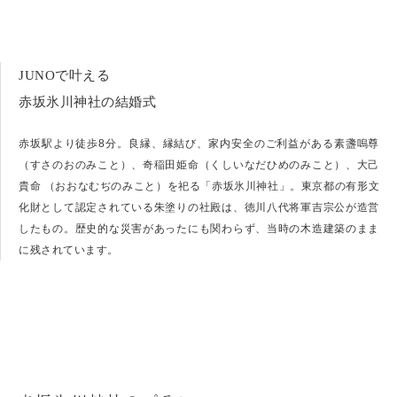
JUNOで叶える
赤坂氷川神社の結婚式
赤坂駅より徒歩8分。良縁、縁結び、家内安全のご利益がある素盞嗚尊
（すさのおのみこと）、奇稲田姫命（くしいなだひめのみこと）、大己
貴命 （おおなむぢのみこと）を祀る「赤坂氷川神社」。東京都の有形文
化財として認定されている朱塗りの社殿は、徳川八代将軍吉宗公が造営
したもの。歴史的な災害があったにも関わらず、当時の木造建築のまま
に残されています。