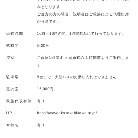
みとなります。
ご遠方の方の場合、説明会はご親族による代理出席
が可能です。
挙式時間
10時～16時の間、1時間刻みにて行っております。
式時間
約30分
控室
ご両家1部屋ずつ 結婚式の 1 時間前よりご案内しま
す
駐車場
9台まで 大型バスのお乗り入れはできません
更衣室
15,000円
親族代表有無
有り
HP
https://www.akasakahikawa.or.jp/
傘持ち
有り