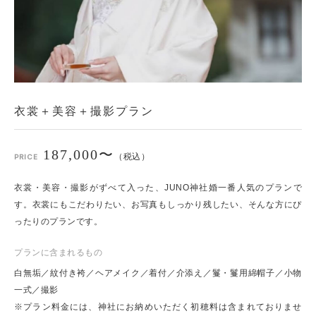
衣裳＋美容＋撮影プラン
187,000〜
（税込）
PRICE
衣裳・美容・撮影がずべて入った、JUNO神社婚一番人気のプランで
す。衣裳にもこだわりたい、お写真もしっかり残したい、そんな方にぴ
ったりのプランです。
プランに含まれるもの
白無垢／紋付き袴／ヘアメイク／着付／介添え／鬘・鬘用綿帽子／小物
一式／撮影
※プラン料金には、神社にお納めいただく初穂料は含まれておりませ