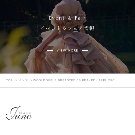
Event & Fair
イベント＆フェア情報
VIEW MORE
TOP
メンズ
WOOLDOUBLE BREASTED 6B PEAKED LAPEL 2PC